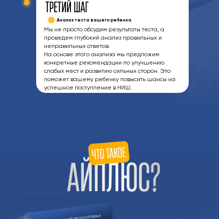
Анализ теста вашего ребенка
Мы не просто обсудим результаты теста, а
проведем глубокий анализ правильных и
неправильных ответов.
На основе этого анализа мы предложим
конкретные рекомендации по улучшению
слабых мест и развитию сильных сторон. Это
поможет вашему ребенку повысить шансы на
успешное поступление в НИШ.