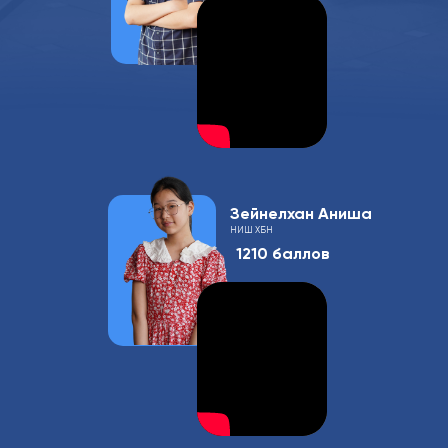
Зейнелхан Аниша
НИШ ХБН
1210 баллов