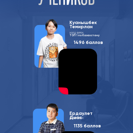
Куанышбек
Темирлан
НИШ ФМН,
ТОП 1 по Казахстану
1496 баллов
Ердаулет
Диас
НИШ ФМН
1135 баллов