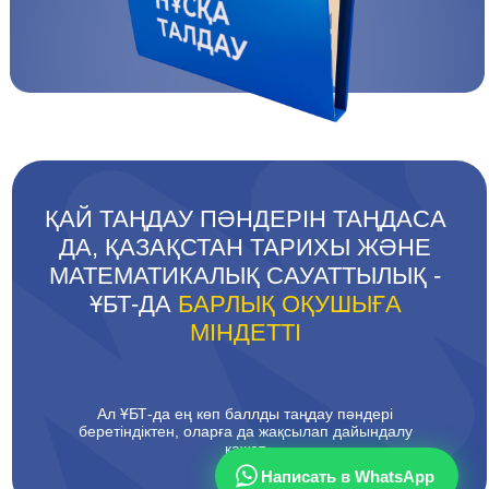
ҚАЙ ТАҢДАУ ПӘНДЕРІН ТАҢДАСА
ДА, ҚАЗАҚСТАН ТАРИХЫ ЖӘНЕ
МАТЕМАТИКАЛЫҚ САУАТТЫЛЫҚ -
ҰБТ-ДА
БАРЛЫҚ ОҚУШЫҒА
МІНДЕТТІ
Ал ҰБТ-да ең көп баллды таңдау пәндері
беретіндіктен, оларға да жақсылап дайындалу
қажет
Написать в WhatsApp