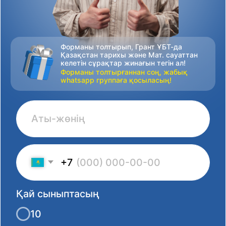
+7
Қай сыныптасың
10
11
Тіркелемін
Сұрақтар жинағын тегін алып үлгер!
0
:
0
:
0
:
0
дней
часов
минут
секунд