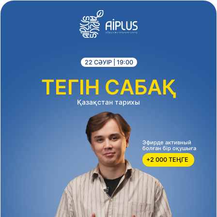
22 СӘУІР | 19:00
ТЕГІН САБАҚ
Қазақстан тарихы
Эфирде активный
болған бір оқушыға
+2 000 ТЕҢГЕ
Форманы толтырып, Грант ҰБТ-да
Қазақстан тарихы және Мат. сауаттан
келетін сұрақтар жинағын тегін ал!
Форманы толтырғаннан соң, жабық
whatsapp группаға қосыласың!