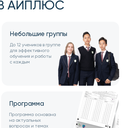
ьшие группы
ников в группе
ктивного
 и работы
амма
а основана
льных
 и темах
нов НИШ