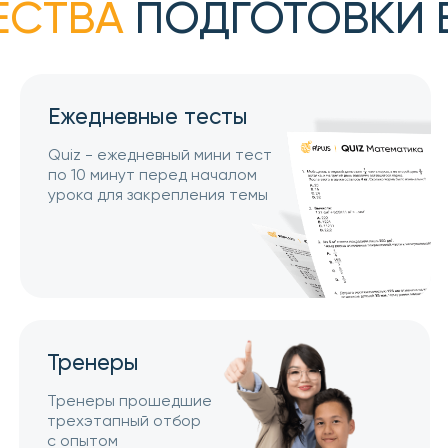
Ежедневные тесты
Небол
Quiz - ежедневный мини тест
До 12 уче
по 10 минут перед началом
для эффе
урока для закрепления темы
обучения
с каждым
Тренеры
Прогр
Тренеры прошедшие
Программ
трехэтапный отбор
на актуа
с опытом
вопросах
преподавания от 3-х
с экзаме
лет