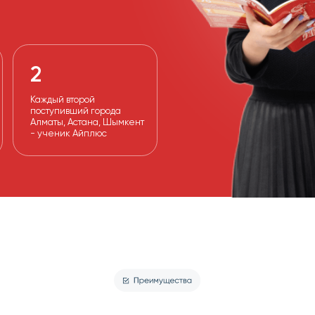
2
аждый второй
оступивший города
лматы, Астана, Шымкент
 ученик Айплюс
ТВА
ПОДГОТОВКИ В А