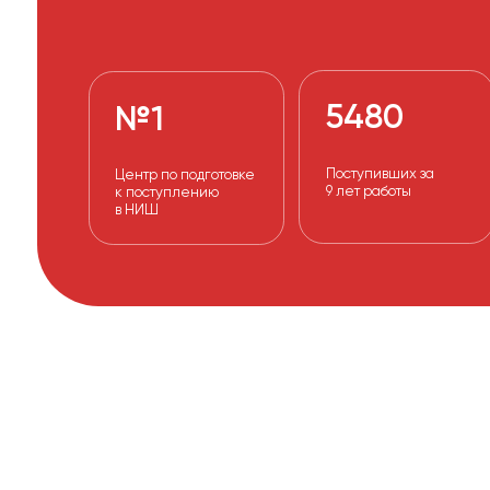
5480
№1
К
п
Поступивших за
Центр по подготовке
А
9 лет работы
к поступлению
-
в НИШ
ПРЕИМУЩЕС