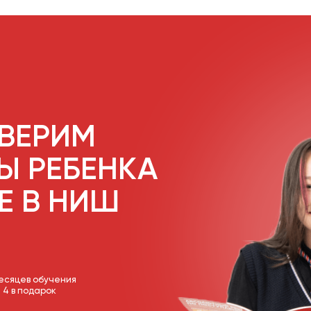
РИМ
РЕБЕНКА
В НИШ
обучения
арок