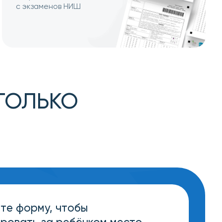
КО
 чтобы
 ребёнком место