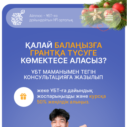
Айплюс - ҰБТ-ға
RU
KZ
дайындайтын №1 орталық
ҚАЛАЙ
БАЛАҢЫЗҒА
ГРАНТҚА ТҮСУГЕ
КӨМЕКТЕСЕ АЛАСЫЗ?
ҰБТ МАМАНЫМЕН ТЕГІН
КОНСУЛЬТАЦИЯҒА ЖАЗЫЛЫП
жеке ҰБТ-ға дайындық
жоспарыңызды және
курсқа
50% жеңілдік алыңыз.
Осы аптада консультацияға
жазылуға тек 3 орын қалды!