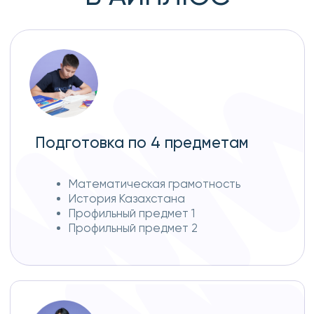
Занятия 5 раз в неделю
1,5 часа математическая
грамотность
1,5 часа история Казахстана
5 часов профильный предмет 1
5 часов профильный предмет 2
Пробные тесты
Сдача пробных ЕНТ каждый месяц
в центре
Возможность сдавать выездные
пробные ЕНТ в ВУЗ
ТОО QADAM