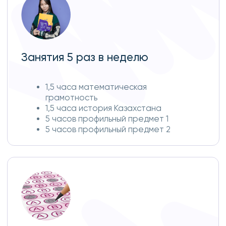
БИН 180540002673
email: info@aiplus.kz
© 2015-2023 aiplus.kz
Оставляя данные на этом сайте вы соглашаетесь на обработку
персональных данных согласно политике конфиденциальности в
соответствии с подпунктом 7 пункта 1 статьи 27-1 Закона Республики
Казахстан от 21 мая 2013 года "О персональных данных и их защите"
Политика конфиденциальности